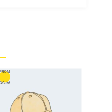
PROM
OCJA!