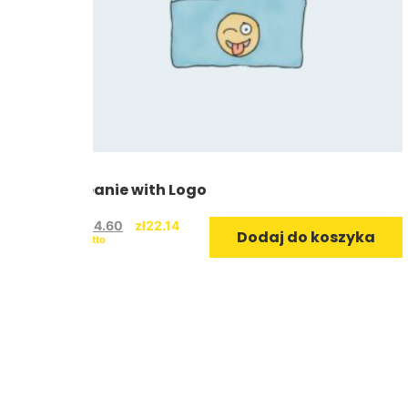
Beanie with Logo
zł
24.60
zł
22.14
Dodaj do koszyka
Brutto