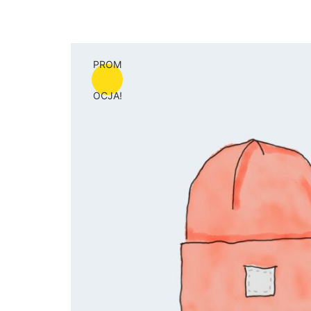
PROM
OCJA!