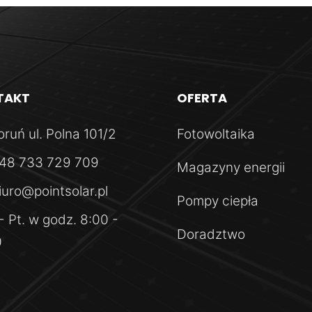
Quick View
TAKT
OFERTA
oruń
ul. Polna 101/2
Fotowoltaika
48 733 729 709
Magazyny energii
iuro@pointsolar.pl
Pompy ciepła
Quick View
- Pt.
w godz. 8:00 -
Doradztwo
0