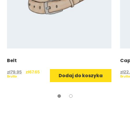
Belt
Ca
zł
79.95
zł
67.65
zł
22
Dodaj do koszyka
Brutto
Brutto