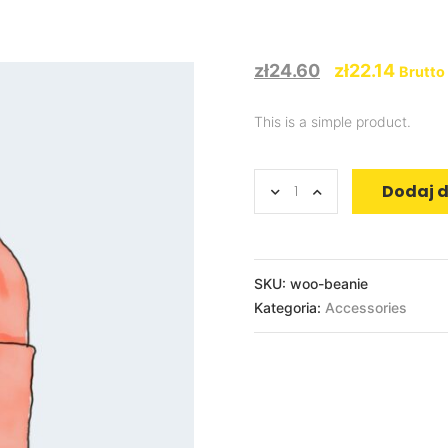
zł
24.60
zł
22.14
Brutto
This is a simple product.
Dodaj 
SKU:
woo-beanie
Kategoria:
Accessories