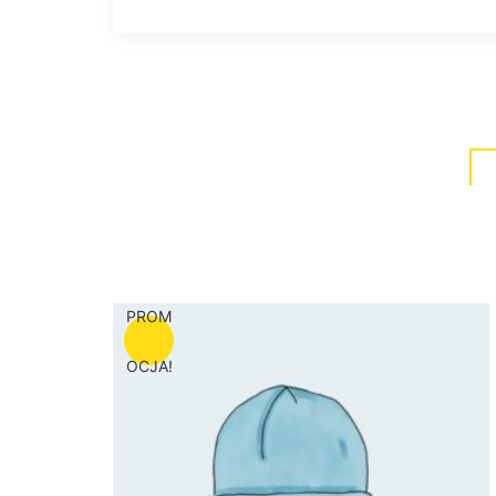
PROM
OCJA!