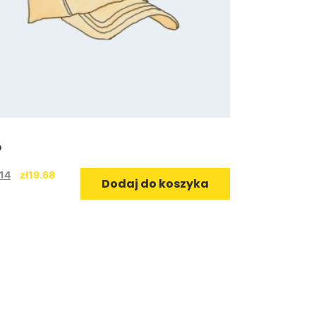
p
Sunglasse
.14
zł
19.68
zł
110.70
Brutt
Dodaj do koszyka