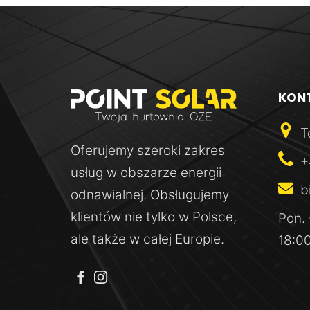
Quick View
KON
T
Oferujemy szeroki zakres
+
usług w obszarze energii
b
odnawialnej. Obsługujemy
Quick View
klientów nie tylko w Polsce,
Pon. 
ale także w całej Europie.
18:0