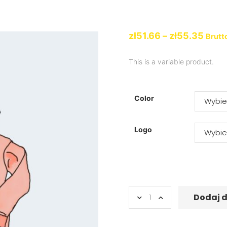
zł
51.66
–
zł
55.35
Brutt
This is a variable product.
Color
Logo
Dodaj 