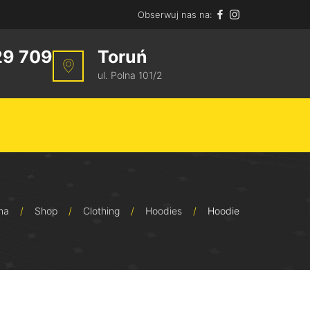
Obserwuj nas na:
29 709
Toruń
ul. Polna 101/2
na
/
Shop
/
Clothing
/
Hoodies
/
Hoodie