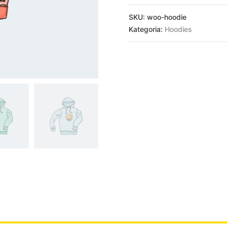
SKU:
woo-hoodie
Kategoria:
Hoodies