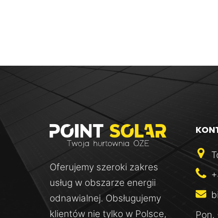
Quick View
KON
T
Oferujemy szeroki zakres
+
usług w obszarze energii
b
odnawialnej. Obsługujemy
Quick View
klientów nie tylko w Polsce,
Pon. 