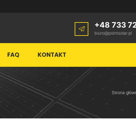
+48 733 7
biuro@pointsolar.pl
FAQ
KONTAKT
Strona głów