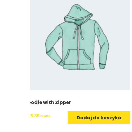
Hoodie with Zipper
zł
55.35
Brutto
Dodaj do koszyka