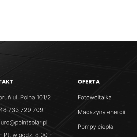
Quick View
TAKT
OFERTA
oruń
ul. Polna 101/2
Fotowoltaika
48 733 729 709
Magazyny energii
iuro@pointsolar.pl
Pompy ciepła
Quick View
- Pt.
w godz. 8:00 -