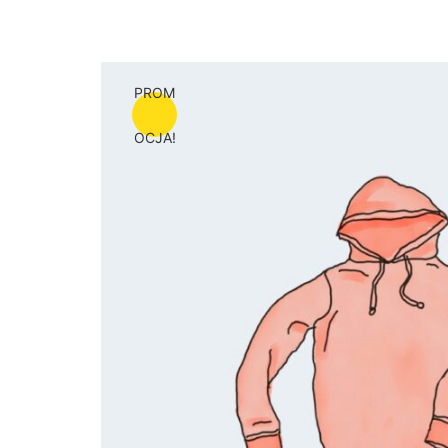
PROM
OCJA!