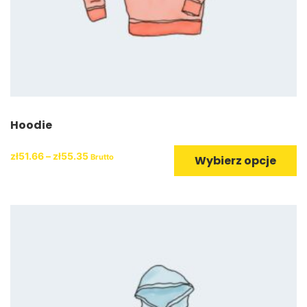
Hoodie
zł
51.66
–
zł
55.35
Brutto
Wybierz opcje