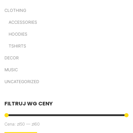
CLOTHING
ACCESSORIES
HOODIES
Quick View
TSHIRTS
DECOR
MUSIC
UNCATEGORIZED
FILTRUJ
WG
CENY
Cena:
zł50
—
zł60