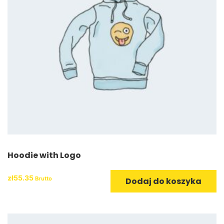
Quick View
Hoodie with Logo
Quick View
zł
55.35
Brutto
Dodaj do koszyka