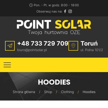
Pon. - Pt.
w godz. 8:00 - 18:00
Obserwuj nas na:
+48 733 729 709
Toruń
biuro@pointsolar.pl
ul. Polna 101/2
HOODIES
Strona główna
/
Shop
/
Clothing
/
Hoodies