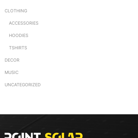
CLOTHING
ACCESSORIES
HOODIES
TSHIRTS
DECOR
MUSIC
UNCATEGORIZED